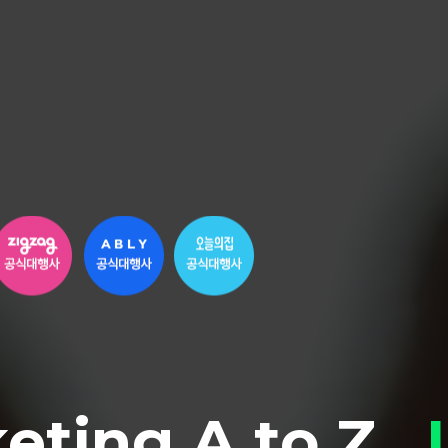
keting
A to Z ,
I