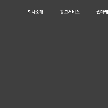
회사소개
광고서비스
웹마
obile
ontents
nfluencer
언론홍보