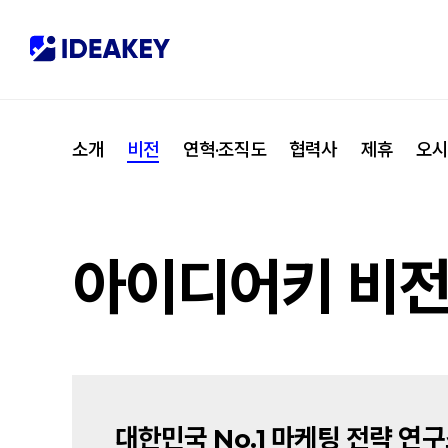
협력사
M
제휴
C
소개
비전
연혁·조직도
협력사
제휴
오
오시는 길
I
아이디어키 비
대한민국 No.1 마케팅 전략 연