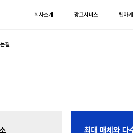
회사소개
광고서비스
웹마
obile
ontents
시는길
nfluencer
언론홍보
전
구소
최대 매체와 다