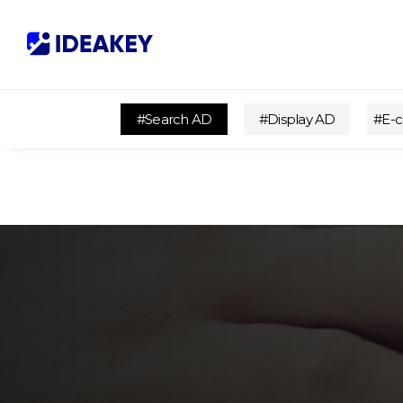
협력사
M
제휴
C
#Search AD
#Display AD
#E-
오시는 길
I