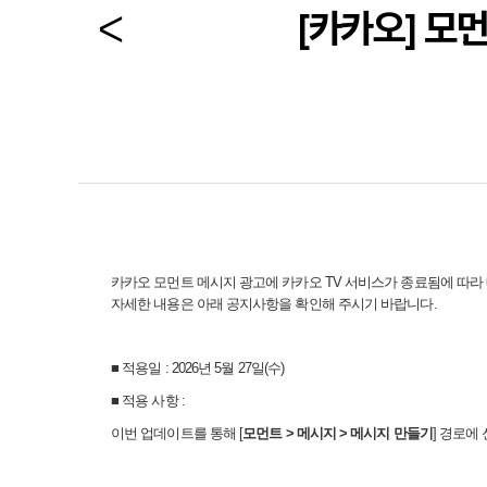
[카카오] 모
카카오 모먼트 메시지 광고에 카카오
TV
서비스가 종료됨에 따라
자세한 내용은 아래 공지사항을 확인해 주시기 바랍니다
.
■
적용일
: 2026
년
5
월
27
일
(
수
)
■
적용 사항
:
이번 업데이트를 통해
[
모먼트
>
메시지
>
메시지 만들기
]
경로에 