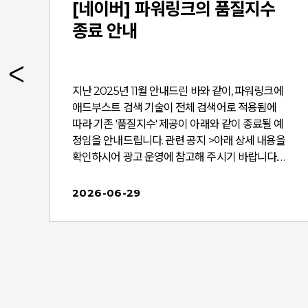
[네이버] 파워링크의 품질지수
종료 안내
족
지난 2025년 11월 안내드린 바와 같이, 파워링크에
소
애드부스트 검색 기술이 전체 검색어로 적용됨에
따
따라 기존 '품질지수' 제공이 아래와 같이 종료될 예
을
정임을 안내드립니다. 관련 공지 >아래 상세 내용을
님
확인하시어 광고 운영에 참고해 주시기 바랍니다.​​
[사이트검색광고 파워링크 품질지수 제공 종료]​■
종료 일정 : 2026년 7월 29일(수)* 상기 일정은 내
2026-06-29
정
부 사정에 따라 변동될 수 있습니다.​■ 종료 대상-
영
[광고관리의 파워링크 캠페인 > 광고그룹 > 키워드
·
탭] 내 '품질지수' 정보- [보고서 > 대용량 다운로드
업
보고서 > 광고 정보 일괄 다운로드] 항목 중 '품질지
수 마스터'의 파워링크 키워드 한정* 종료 시점 이후
의 '품질지수 마스터'에서 파워링크 키워드 품질지
적
수는 더 이상 제공되지 않으며, 표시되는 값은 실제