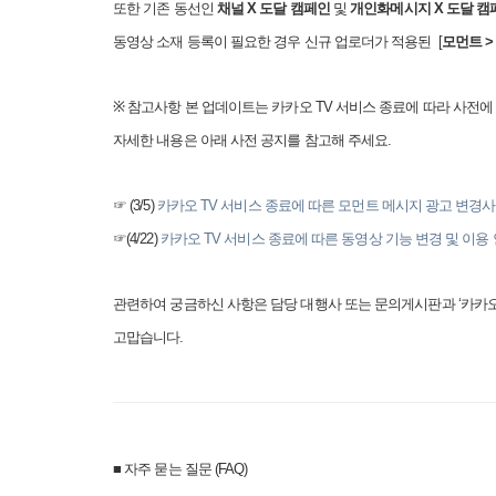
또한 기존 동선인
채널
X
도달 캠페인
및
개인화메시지
X
도달 캠
동영상 소재 등록이 필요한 경우 신규 업로더가 적용된
[
모먼트
※
참고사항 본 업데이트는 카카오
TV
서비스 종료에 따라 사전에
자세한 내용은 아래 사전 공지를 참고해 주세요
.
☞ (3/5)
카카오 TV
서비스
종료에
따른
모먼트
메시지
광고
변경
☞(4/22)
카카오 TV
서비스
종료에
따른
동영상
기능
변경
및
이용
관련하여 궁금하신 사항은 담당 대행사 또는 문의게시판과
‘
카카
고맙습니다
.
■
자주 묻는 질문
(FAQ)