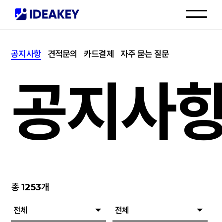
인재채용
공지사항
견적문의
카드결제
자주 묻는 질문
고객센터
공지사
총
1253
개
전체
전체